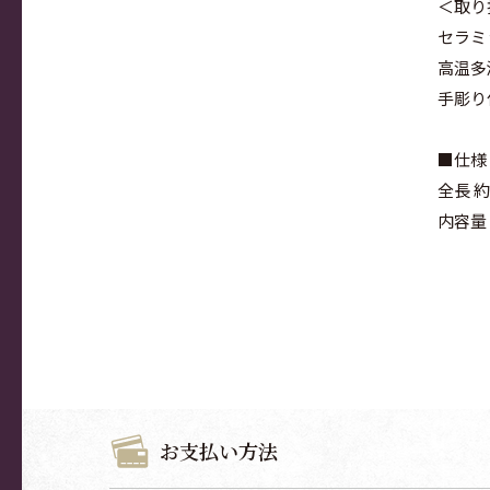
＜取り
セラミ
高温多
手彫り
■仕様
全長 約
内容量：
お支払い方法