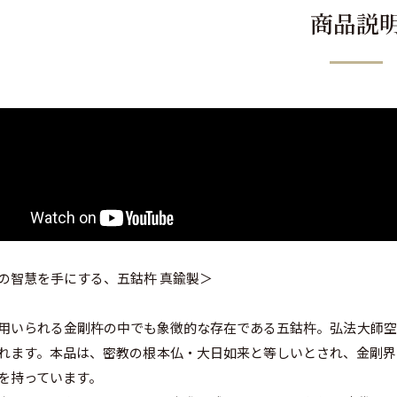
商品説
の智慧を手にする、五鈷杵 真鍮製＞
用いられる金剛杵の中でも象徴的な存在である五鈷杵。弘法大師空
れます。本品は、密教の根本仏・大日如来と等しいとされ、金剛界
を持っています。