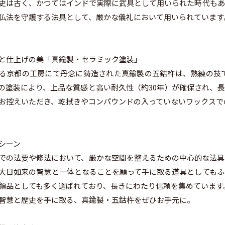
史は古く、かつてはインドで実際に武具として用いられた時代もあ
仏法を守護する法具として、厳かな儀礼において用いられています
と仕上げの美「真鍮製・セラミック塗装」
る京都の工房にて丹念に鋳造された真鍮製の五鈷杵は、熟練の技
の塗装により、上品な質感と高い耐久性（約30年）が確保され、
お控えいただき、乾拭きやコンパウンドの入っていないワックスで
シーン
での法要や修法において、厳かな空間を整えるための中心的な法具
大日如来の智慧と一体となることを願って手に取る道具としてもふ
領品としても多く選ばれており、長きにわたり信頼を集めています
智慧と歴史を手に取る、真鍮製・五鈷杵をぜひお手元に。