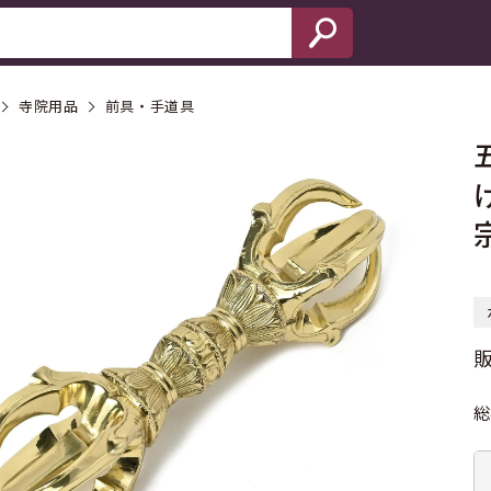
寺院用品
前具・手道具
総