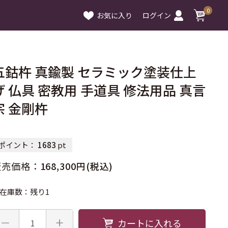
0
お気に入り
ログイン
五鈷杵 真鍮製 セラミック塗装仕上
げ 仏具 密教用 手道具 修法用品 真言
宗 金剛杵
ポイント：
1683
pt
販売価格：
168,300円(税込)
在庫数：残り1
カートに入れる