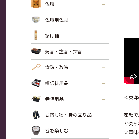
+
仏壇
+
仏壇用仏具
+
掛け軸
+
焼香・塗香・抹香
+
念珠・数珠
+
檀信徒用品
＜東洋
+
寺院用品
+
お召し物・身の回り品
密教で
が見ら
+
香を楽しむ
い意味