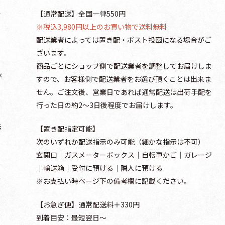
行
【通常配送】全国一律550円
。
※税込3,980円以上のお買い物で送料無料
配送業者によっては置き配・ポスト投函になる場合がご
ざいます。
商品ごとにショップ側で配送業者を調整してお届けしま
が
すので、お客様側で配送業者をお選び頂くことは出来ま
せん。ご注文後、営業日であれば通常配送は出荷手配を
行った日の約2～3日後程度でお届けします。
法
【置き配指定可能】
次のいずれか配送指示のみ可能（細かな指示は不可）
玄関口│ガスメーターボックス│自転車かご│ガレージ
│輸送箱│受付に預ける│隣人に預ける
注
※お支払い時ページ下の備考欄に記載ください。
【お急ぎ便】通常配送料＋330円
到着目安：最短翌日～