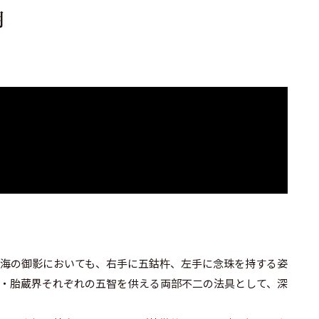
明
海の御影においても、右手に五鈷杵、左手に念珠を持する姿
・胎蔵界それぞれの五智を供える両部不二の法具として、深