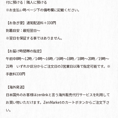
付に預ける│隣人に預ける
※お支払い時ページ下の備考欄に記載ください。
【お急ぎ便】通常配送料＋330円
到着目安：最短翌日～
※翌日を保証する事ではありません。
【お届け時間帯の指定】
午前中8時～12時／14時～16時／16時～18時／18時～20時／19時～
21時 いずれか区分からご注文日の3営業日以降で指定可能です。※
手数料330円
【海外発送】
日本国外のお客様はzenlinkと言う海外販売代行サービスを利用して
お買い物いただけます。ZenMarketのカートボタンからご注文下さ
い。