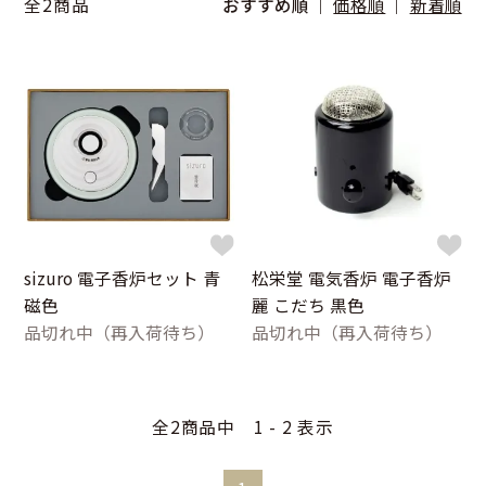
全2商品
おすすめ順
価格順
新着順
sizuro 電子香炉セット 青
松栄堂 電気香炉 電子香炉
磁色
麗 こだち 黒色
品切れ中（再入荷待ち）
品切れ中（再入荷待ち）
全2商品中 1 - 2 表示