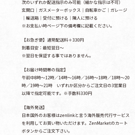
次のいずれか配送指示のみ可能（細かな指示は不可）
玄関口│ガスメーターボックス│自転車かご│ガレージ
│輸送箱│受付に預ける│隣人に預ける
注
※お支払い時ページ下の備考欄に記載ください。
【お急ぎ便】通常配送料＋330円
到着目安：最短翌日～
※翌日を保証する事ではありません。
。
【お届け時間帯の指定】
午前中8時～12時／14時～16時／16時～18時／18時～20
時／19時～21時 いずれか区分からご注文日の3営業日
以降で指定可能です。※手数料330円
【海外発送】
日本国外のお客様はzenlinkと言う海外販売代行サービス
を利用してお買い物いただけます。ZenMarketのカート
ボタンからご注文下さい。