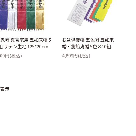
鬼幡 真言宗用 五如来幡 5
お盆供養幡 五色幡 五如来
組 サテン生地 125*20cm
幡・施餓鬼幡 5色×10組
500円(税込)
4,899円(税込)
 表示