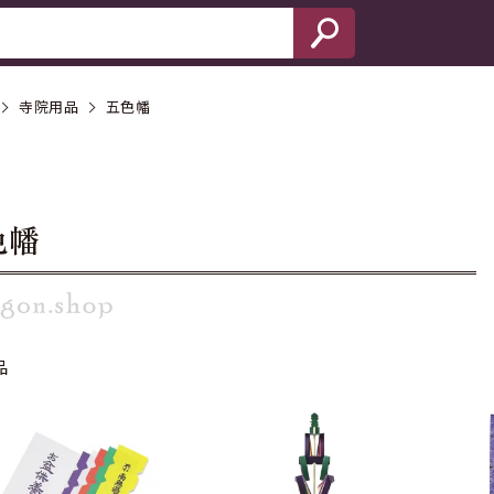
寺院用品
五色幡
色幡
品