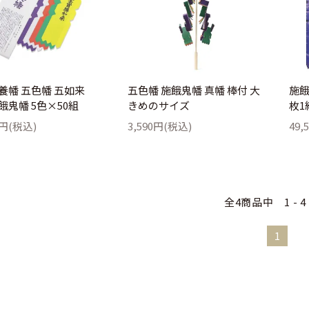
養幡 五色幡 五如来
五色幡 施餓鬼幡 真幡 棒付 大
施餓
餓鬼幡 5色×50組
きめのサイズ
枚1
0円(税込)
3,590円(税込)
49,
全4商品中 1 - 4
1