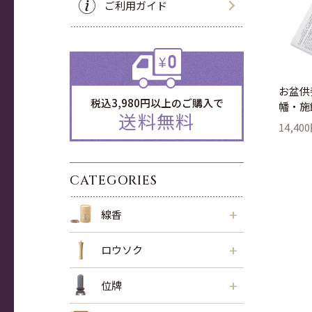
ご利用ガイド
お盆供
税込3,980円以上のご購入で
幡・施
送料無料
14,40
CATEGORIES
+
線香
+
ロウソク
+
位牌