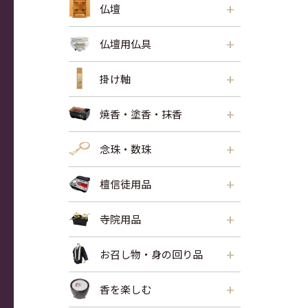
+
仏壇
+
仏壇用仏具
+
掛け軸
+
焼香・塗香・抹香
+
念珠・数珠
+
檀信徒用品
+
寺院用品
+
お召し物・身の回り品
+
香を楽しむ