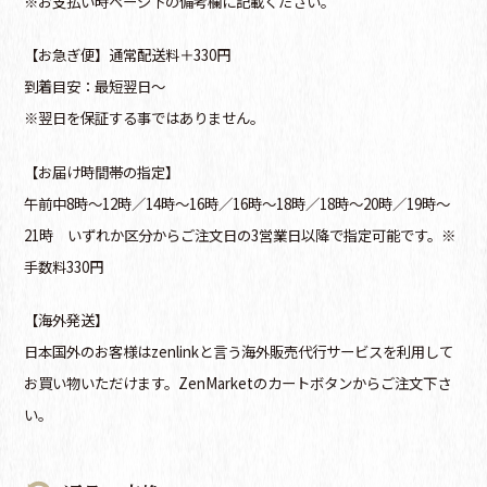
※お支払い時ページ下の備考欄に記載ください。
【お急ぎ便】通常配送料＋330円
到着目安：最短翌日～
※翌日を保証する事ではありません。
【お届け時間帯の指定】
午前中8時～12時／14時～16時／16時～18時／18時～20時／19時～
21時 いずれか区分からご注文日の3営業日以降で指定可能です。※
手数料330円
【海外発送】
日本国外のお客様はzenlinkと言う海外販売代行サービスを利用して
お買い物いただけます。ZenMarketのカートボタンからご注文下さ
い。