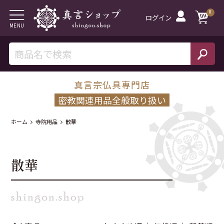
0
ログイン
MENU
真言宗仏具専門店
密教関連用品全般取り扱い
ホーム
寺院用品
散華
散華