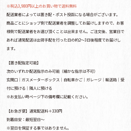
※税込3,980円以上のお買い物で送料無料
配送業者によっては置き配・ポスト投函になる場合がございます。
商品ごとにショップ側で配送業者を調整してお届けしますので、お客
様側で配送業者をお選び頂くことは出来ません。ご注文後、営業日で
あれば通常配送は出荷手配を行った日の約2～3日後程度でお届けし
ます。
【置き配指定可能】
次のいずれか配送指示のみ可能（細かな指示は不可）
玄関口│ガスメーターボックス│自転車かご│ガレージ│輸送箱│受
付に預ける│隣人に預ける
※お支払い時ページ下の備考欄に記載ください。
【お急ぎ便】通常配送料＋330円
到着目安：最短翌日～
※翌日を保証する事ではありません。