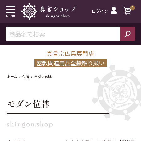
0
ログイン
MENU
真言宗仏具専門店
密教関連用品全般取り扱い
ホーム
位牌
モダン位牌
モダン位牌