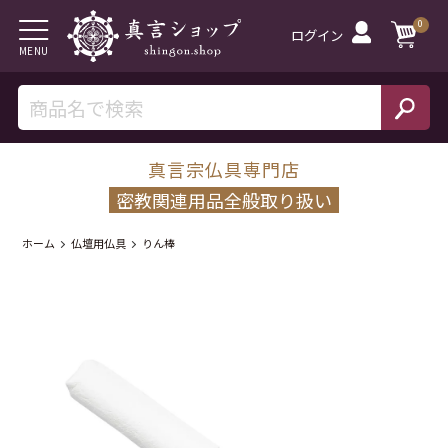
0
ログイン
MENU
戻る
真言宗仏具専門店
密教関連用品全般取り扱い
ホーム
仏壇用仏具
りん棒