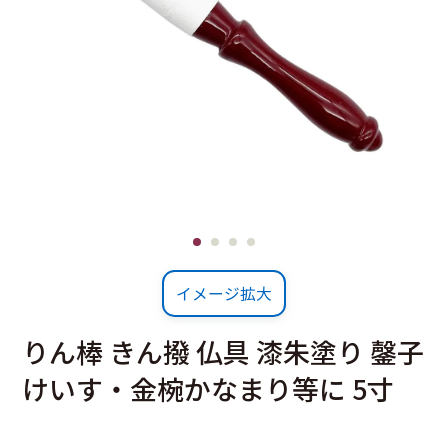
イメージ拡大
りん棒 きん撥 仏具 漆朱塗り 鏧子
けいす・金椀かなまり等に 5寸