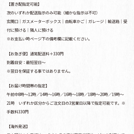
【置き配指定可能】
次のいずれか配送指示のみ可能（細かな指示は不可）
玄関口│ガスメーターボックス│自転車かご│ガレージ│輸送箱│受
付に預ける│隣人に預ける
※お支払い時ページ下の備考欄に記載ください。
【お急ぎ便】通常配送料＋330円
到着目安：最短翌日～
※翌日を保証する事ではありません。
【お届け時間帯の指定】
午前中8時～12時／14時～16時／16時～18時／18時～20時／19時～
21時 いずれか区分からご注文日の3営業日以降で指定可能です。※
手数料330円
【海外発送】