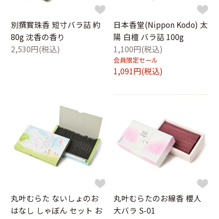
別撰寳珠香 短寸バラ詰 約
日本香堂(Nippon Kodo) 太
80g 沈香の香り
陽 白檀 バラ詰 100g
2,530円(税込)
1,100円(税込)
会員限定セール
1,091円(税込)
丸叶むらた ないしょのお
丸叶むらたのお線香 櫻人
はなし しゃぼん セット お
大バラ S-01