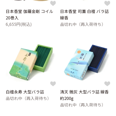
日本香堂 伽羅金剛 コイル
日本香堂 司薫 白檀 バラ詰
20巻入
線香
6,655円(税込)
品切れ中（再入荷待ち）
白檀永寿 大型バラ詰
清天 微灰 大型バラ詰 線香
品切れ中（再入荷待ち）
約200g
品切れ中（再入荷待ち）