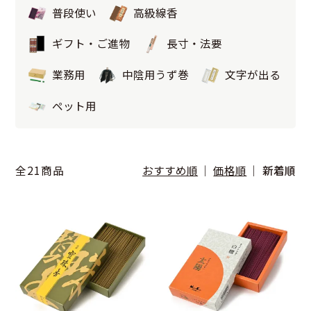
普段使い
高級線香
ギフト・ご進物
長寸・法要
業務用
中陰用うず巻
文字が出る
ペット用
全21商品
おすすめ順
価格順
新着順