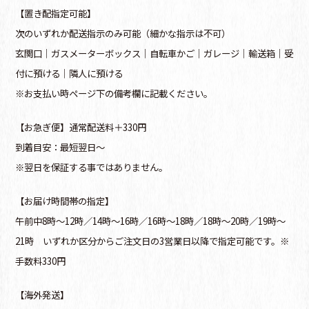
【置き配指定可能】
次のいずれか配送指示のみ可能（細かな指示は不可）
玄関口│ガスメーターボックス│自転車かご│ガレージ│輸送箱│受
付に預ける│隣人に預ける
※お支払い時ページ下の備考欄に記載ください。
【お急ぎ便】通常配送料＋330円
到着目安：最短翌日～
※翌日を保証する事ではありません。
【お届け時間帯の指定】
午前中8時～12時／14時～16時／16時～18時／18時～20時／19時～
21時 いずれか区分からご注文日の3営業日以降で指定可能です。※
手数料330円
【海外発送】